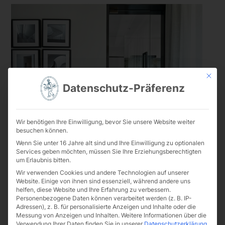
Mit die
Datenschutz-Präferenz
Wir benötigen Ihre Einwilligung, bevor Sie unsere Website weiter
besuchen können.
Innentüren
Wenn Sie unter 16 Jahre alt sind und Ihre Einwilligung zu optionalen
Services geben möchten, müssen Sie Ihre Erziehungsberechtigten
Ganzglastüren bringen Licht in
um Erlaubnis bitten.
Innenräume – ob privat oder gewerblich.
Wir verwenden Cookies und andere Technologien auf unserer
Website. Einige von ihnen sind essenziell, während andere uns
Sie eignen sich ideal für moderne
helfen, diese Website und Ihre Erfahrung zu verbessern.
Wohnbereiche, Praxen, Büros oder
Personenbezogene Daten können verarbeitet werden (z. B. IP-
Adressen), z. B. für personalisierte Anzeigen und Inhalte oder die
Ladenbau.
Messung von Anzeigen und Inhalten.
Weitere Informationen über die
Drehtüren, Pendeltüren, Schiebetüren
Verwendung Ihrer Daten finden Sie in unserer
Datenschutzerklärung
.