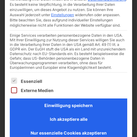
Es besteht keine Verpflichtung, in die Verarbeitung Ihrer Daten
Klarglas, satiniert oder mit Dekor
einzuwilligen, um dieses Angebot zu nutzen.
Sie können Ihre
Ausführbar in ESG oder VSG aus ESG
Auswahl jederzeit unter
Einstellungen
widerrufen oder anpassen.
Bitte beachten Sie, dass aufgrund individueller Einstellungen
Inklusive Beschlagtechnik lieferbar
möglicherweise nicht alle Funktionen der Website verfügbar sind.
Einige Services verarbeiten personenbezogene Daten in den USA.
Mit Ihrer Einwilligung zur Nutzung dieser Services willigen Sie auch
in die Verarbeitung Ihrer Daten in den USA gemäß Art. 49 (1) lit. a
GDPR ein. Der EuGH stuft die USA als ein Land mit unzureichendem
Datenschutz nach EU-Standards ein. Es besteht beispielsweise die
Gefahr, dass US-Behörden personenbezogene Daten in
Überwachungsprogrammen verarbeiten, ohne dass für
Europäerinnen und Europäer eine Klagemöglichkeit besteht.
Es folgt eine Liste der Service-Gruppen, für die 
Essenziell
Externe Medien
Einwilligung speichern
Ich akzeptiere alle
Schiebetürsysteme
Nur essenzielle Cookies akzeptieren
Glasschiebetüren sparen Platz und